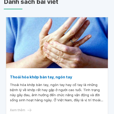
Danh sách bài viết
Thoái hóa khớp bàn tay, ngón tay
Thoái hóa khớp bàn tay, ngón tay hay cổ tay là những
bệnh lý về khớp rất hay gặp ở người cao tuổi. Tình trạng
này gây đau, ảnh hưởng đến chức năng vận động và đời
sống sinh hoạt hàng ngày. Ở Việt Nam, đây là vị trí thoái
hoá khớp phổ biến thứ 4 và có tới 14% bệnh nhân mắc
phải tình trạng này. tại nước ta. Vậy, điều trị thoái hoá
Xem thêm