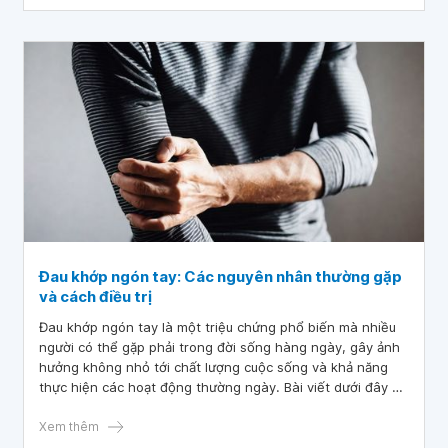
khớp cổ tay, bàn tay, ngón tay như thế nào?
Đau khớp ngón tay: Các nguyên nhân thường gặp
và cách điều trị
Đau khớp ngón tay là một triệu chứng phổ biến mà nhiều
người có thể gặp phải trong đời sống hàng ngày, gây ảnh
hưởng không nhỏ tới chất lượng cuộc sống và khả năng
thực hiện các hoạt động thường ngày. Bài viết dưới đây sẽ
giúp đọc giả hiểu rõ hơn các nguyên nhân cụ thể cùng các
phương pháp điều trị để giảm thiểu cơn đau và cải thiện
Xem thêm
chức năng vận động của ngón tay.