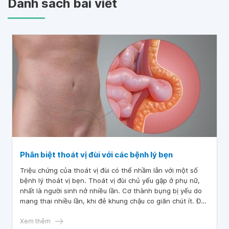
Danh sách bài viết
Phân biệt thoát vị đùi với các bệnh lý bẹn
Triệu chứng của thoát vị đùi có thể nhầm lẫn với một số
bệnh lý thoát vị bẹn. Thoát vị đùi chủ yếu gặp ở phụ nữ,
nhất là người sinh nở nhiều lần. Cơ thành bụng bị yếu do
mang thai nhiều lần, khi đẻ khung chậu co giãn chút ít. Đó
là hai yếu tố chính làm cho các cân, dây chằng vùng tam
giác Scarpa bị yếu, dễ gây thoát vị. Vì vậy, thoát vị đùi là
Xem thêm