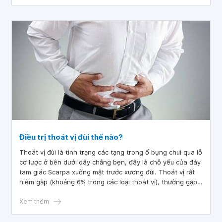
do mắc phải chứ không phải do bẩm sinh (rất ít gặp ở trẻ
em).
Điều trị thoát vị đùi thế nào?
Thoát vị đùi là tình trạng các tạng trong ổ bụng chui qua lỗ
cơ lược ở bên dưới dây chằng bẹn, đây là chỗ yếu của đáy
tam giác Scarpa xuống mặt trước xương đùi. Thoát vị rất
hiếm gặp (khoảng 6% trong các loại thoát vị), thường gặp
ở nữ. Rất hiếm gặp ở trẻ em.
Xem thêm