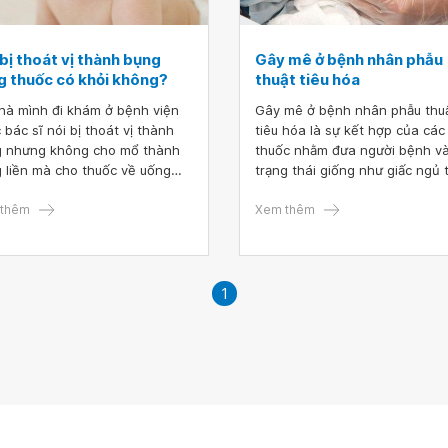
bị thoát vị thành bụng
Gây mê ở bệnh nhân phẫu
g thuốc có khỏi không?
thuật tiêu hóa
hà mình đi khám ở bệnh viện
Gây mê ở bệnh nhân phẫu thu
 bác sĩ nói bị thoát vị thành
tiêu hóa là sự kết hợp của các 
 nhưng không cho mổ thành
thuốc nhằm đưa người bệnh v
 liền mà cho thuốc về uống
trạng thái giống như giấc ngủ 
tháng sau mới khám lại. Hiện
khi phẫu thuật. Khi được gây 
mình đang rất lo, bác sĩ có thể
thêm
toàn thân, do não của người 
Xem thêm
ấn giúp mình được không ạ?
sẽ không phản ứng với tín hiệ
hoặc phản xạ nên người bệnh 
không cảm thấy đau đớn trong
trình phẫu thuật tiêu hóa.
1