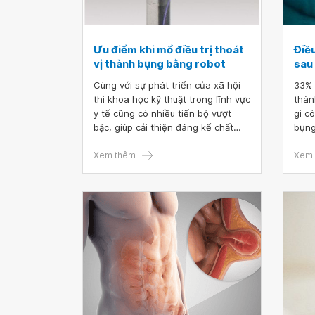
Ưu điểm khi mổ điều trị thoát
Điều
vị thành bụng bằng robot
sau
Cùng với sự phát triển của xã hội
33% 
thì khoa học kỹ thuật trong lĩnh vực
thàn
y tế cũng có nhiều tiến bộ vượt
gì c
bậc, giúp cải thiện đáng kể chất
bụng
lượng chẩn đoán và điều trị. Trong
bệnh
đó phải kể đến ứng dụng mổ thoát
Xem thêm
phẫu
Xem 
vị thành bụng bằng robot, giúp
điều 
người bệnh giảm đau trong thời
vết 
gian hậu phẫu và nhanh chóng
mổ b
phục hồi sức khỏe.
ruột
tượn
tuổi
động
mổ n