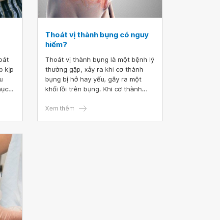
Thoát vị thành bụng có nguy
hiểm?
oát
Thoát vị thành bụng là một bệnh lý
p kịp
thường gặp, xảy ra khi cơ thành
u
bụng bị hở hay yếu, gây ra một
hục
khối lồi trên bụng. Khi cơ thành
ến
bụng bị kéo căng hơn, làm tăng áp
lực trong khoang bụng thì khối này
Xem thêm
càng to hơn, xuất hiện càng rõ
ràng hơn.