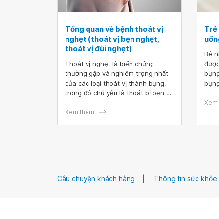
Tổng quan về bệnh thoát vị
Trẻ 
nghẹt (thoát vị bẹn nghẹt,
uốn
thoát vị đùi nghẹt)
Bé n
Thoát vị nghẹt là biến chứng
được
thường gặp và nghiêm trọng nhất
bụng
của các loại thoát vị thành bụng,
bụng
trong đó chủ yếu là thoát bị bẹn và
một 
thoát vị đùi. Thoát vị nghẹt là một
tại 
Xem 
tình trạng y tế đe dọa tính mạng.
Xem thêm
tư v
Do đó, phát hiện và điều trị sớm
đóng vai trò rất quan trọng.
Câu chuyện khách hàng
Thông tin sức khỏe