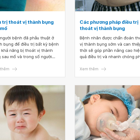
 trị thoát vị thành bụng
Các phương pháp điều trị
 mổ
thoát vị thành bụng
người bệnh đã phẫu thuật ở
Bệnh nhân được chẩn đoán th
h bụng để điều trị bất kỳ bệnh
vị thành bụng sớm và can thiệ
ó khả năng bị thoát vị thành
thời sẽ góp phần nâng cao hiệ
 sau mổ và trong số người
quả điều trị và nhanh chóng p
 này, 33% người bệnh sẽ phải
hồi sức khỏe, giảm nguy cơ bi
 thuật thoát vị thành bụng để
thêm
chứng.
Xem thêm
trị. Nguyên nhân là do ở vị trí
mổ, các cơ xung quanh vết sẹo
ị suy yếu dẫn đến một phần
 thoát ra khỏi thành bụng. Hiện
g này thường gặp ở người cao
, người thừa cân, người ít hoạt
 sau phẫu thuật, người phải
hiều lần qua một vết rạch.