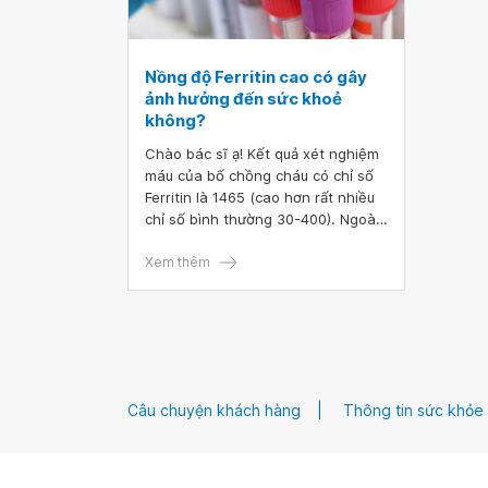
Nồng độ Ferritin cao có gây
ảnh hưởng đến sức khoẻ
không?
Chào bác sĩ ạ! Kết quả xét nghiệm
máu của bố chồng cháu có chỉ số
Ferritin là 1465 (cao hơn rất nhiều
chỉ số bình thường 30-400). Ngoài
ra, bố chồng cháu còn bị cao huyết
áp nữa. Vậy có thuốc điều trị hiệu
Xem thêm
quả ngoài việc hiến máu không ạ?
Câu chuyện khách hàng
Thông tin sức khỏe