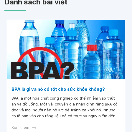
Danh sách bài viết
BPA là gì và nó có tốt cho sức khỏe không?
BPA là một hóa chất công nghiệp có thể nhiễm vào thức
ăn và đồ uống. Một vài chuyên gia nhận định rằng BPA có
độc và mọi người nên nỗ lực để tránh xa khỏi nó. Nhưng
có lẽ bạn vẫn cho rằng liệu nó có thực sự nguy hiểm đến
mức đó hay không? Bài viết này cung cấp thông tin một
cách chi tiết về BPA và những ảnh hưởng đến sức khỏe
Xem thêm