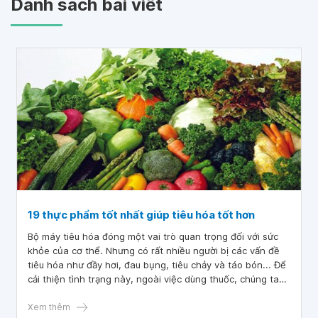
Danh sách bài viết
19 thực phẩm tốt nhất giúp tiêu hóa tốt hơn
Bộ máy tiêu hóa đóng một vai trò quan trọng đối với sức
khỏe của cơ thể. Nhưng có rất nhiều người bị các vấn đề
tiêu hóa như đầy hơi, đau bụng, tiêu chảy và táo bón... Để
cải thiện tình trạng này, ngoài việc dùng thuốc, chúng ta
có thể lựa chọn một số loại thực phẩm có tác dụng cải
thiện tiêu hóa làm tăng chức năng tiêu hóa trong cơ thể.
Xem thêm