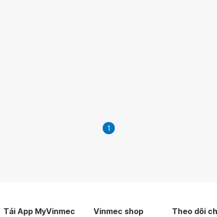
1
Tải App MyVinmec
Vinmec shop
Theo dõi ch