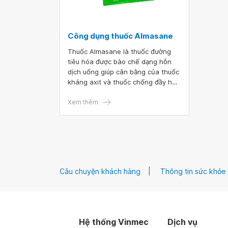
Công dụng thuốc Almasane
Thuốc Almasane là thuốc đường
tiêu hóa được bào chế dạng hỗn
dịch uống giúp cân bằng của thuốc
kháng axit và thuốc chống đầy hơi.
Hai chất kháng axit có trong
Almasane là magnesi hydroxyd có
Xem thêm
tác động nhanh và nhôm hydroxyd
có tác động chậm. Nhôm hydroxyd
thường dùng phối hợp với thuốc
kháng acid chứa magnesi để giảm
táo bón cho người bệnh tiêu hóa.
Câu chuyện khách hàng
Thông tin sức khỏe
Hệ thống Vinmec
Dịch vụ