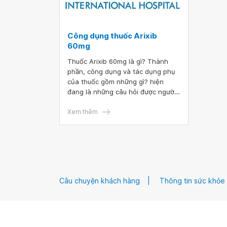
Công dụng thuốc Arixib
60mg
Thuốc Arixib 60mg là gì? Thành
phần, công dụng và tác dụng phụ
của thuốc gồm những gì? hiện
đang là những câu hỏi được người
dùng quan tâm. Bài viết dưới đây
sẽ làm rõ thuốc Arixib 60mg.
Xem thêm
Câu chuyện khách hàng
Thông tin sức khỏe