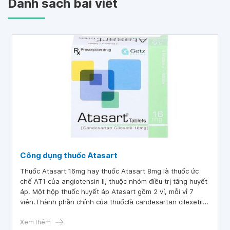
Danh sách bài viết
Công dụng thuốc Atasart
Thuốc Atasart 16mg hay thuốc Atasart 8mg là thuốc ức
chế AT1 của angiotensin II, thuộc nhóm điều trị tăng huyết
áp. Một hộp thuốc huyết áp Atasart gồm 2 vỉ, mỗi vỉ 7
viên.Thành phần chính của thuốclà candesartan cilexetil
hàm lượng 8mg/viên, tá dược vừa đủ 1 viên.
Xem thêm