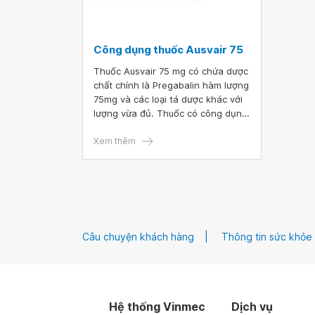
Công dụng thuốc Ausvair 75
Thuốc Ausvair 75 mg có chứa dược
chất chính là Pregabalin hàm lượng
75mg và các loại tá dược khác với
lượng vừa đủ. Thuốc có công dụng
điều trị đau do nguyên nhân thần
kinh. Để có thể mang đến hiệu quả
Xem thêm
cho quá trình dùng thuốc, bệnh
nhân cần tuân thủ đúng nguyên tắc
sử dụng.
Câu chuyện khách hàng
Thông tin sức khỏe
Hệ thống Vinmec
Dịch vụ