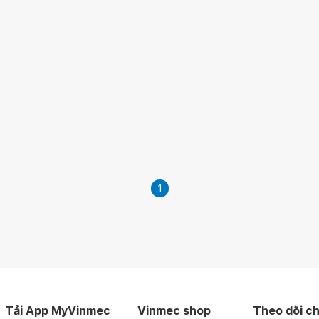
1
Tải App MyVinmec
Vinmec shop
Theo dõi ch