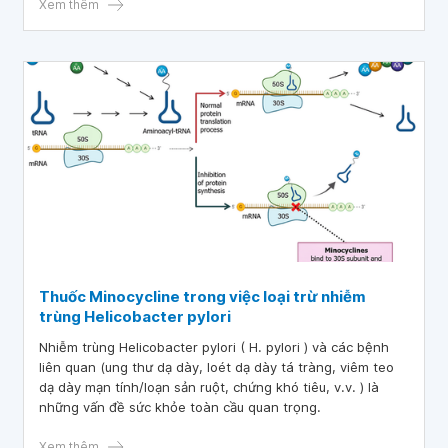
cũng có thể được sử dụng cho các mục đích không được
Xem thêm
liệt kê trong hướng dẫn thuốc. Trong bài viết này, chúng
tôi sẽ cung cấp những thông tin hữu ích để bạn hiểu hơn
về công dụng, chỉ định và lưu ý khi dùng thuốc Amzeeq
Thuốc Minocycline trong việc loại trừ nhiễm
trùng Helicobacter pylori
Nhiễm trùng Helicobacter pylori ( H. pylori ) và các bệnh
liên quan (ung thư dạ dày, loét dạ dày tá tràng, viêm teo
dạ dày mạn tính/loạn sản ruột, chứng khó tiêu, v.v. ) là
những vấn đề sức khỏe toàn cầu quan trọng.
Xem thêm