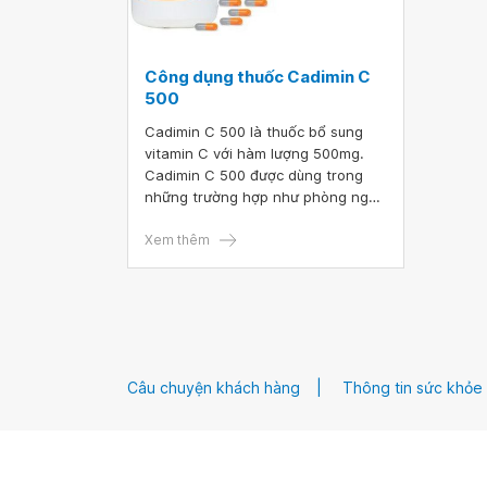
Công dụng thuốc Cadimin C
500
Cadimin C 500 là thuốc bổ sung
vitamin C với hàm lượng 500mg.
Cadimin C 500 được dùng trong
những trường hợp như phòng ngừa
thiếu vitamin C, tăng cường đề
kháng và điều trị bệnh Scorbut.
Xem thêm
Câu chuyện khách hàng
Thông tin sức khỏe