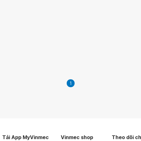
1
Tải App MyVinmec
Vinmec shop
Theo dõi ch