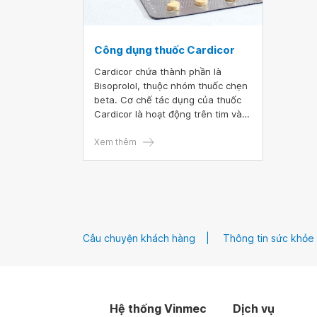
Công dụng thuốc Cardicor
Cardicor chứa thành phần là
Bisoprolol, thuộc nhóm thuốc chẹn
beta. Cơ chế tác dụng của thuốc
Cardicor là hoạt động trên tim và
mạch máu, ức chế tín hiệu thần
kinh giúp tim đập chậm hơn, giảm
Xem thêm
sức căng cơ. Kết quả là áp lực của
máu trong các mạch máu giảm
xuống và tim sẽ dễ dàng bơm máu
đi khắp cơ thể hơn.
Câu chuyện khách hàng
Thông tin sức khỏe
Hệ thống Vinmec
Dịch vụ