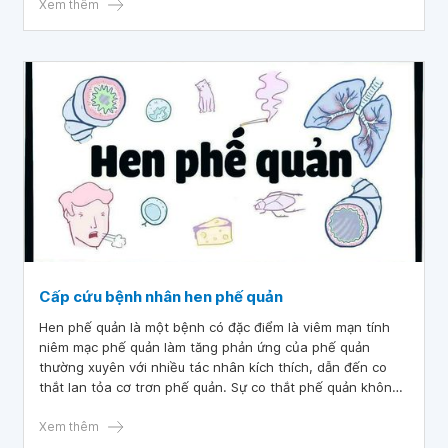
Xem thêm
Cấp cứu bệnh nhân hen phế quản
Hen phế quản là một bệnh có đặc điểm là viêm mạn tính
niêm mạc phế quản làm tăng phản ứng của phế quản
thường xuyên với nhiều tác nhân kích thích, dẫn đến co
thắt lan tỏa cơ trơn phế quản. Sự co thắt phế quản không
cố định, thường có thể hồi phục tự nhiên hoặc sau khi
dùng thuốc giãn phế quản.
Xem thêm