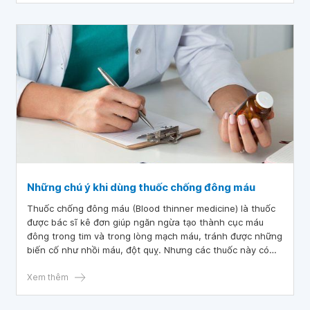
Những chú ý khi dùng thuốc chống đông máu
Thuốc chống đông máu (Blood thinner medicine) là thuốc
được bác sĩ kê đơn giúp ngăn ngừa tạo thành cục máu
đông trong tim và trong lòng mạch máu, tránh được những
biến cố như nhồi máu, đột quỵ. Nhưng các thuốc này có
thể làm cho bạn khó cầm máu khi bị chảy máu, các vết
thương có thể trở nên trầm trọng hơn, thậm chí đe dọa
Xem thêm
tính mạng. Vậy nếu bạn đang dùng các thuốc này nên chú
ý.