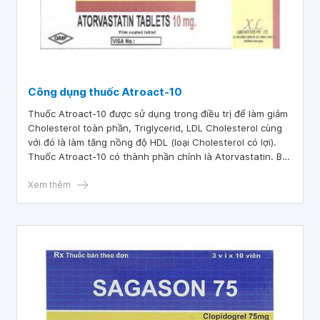
Công dụng thuốc Atroact-10
Thuốc Atroact-10 được sử dụng trong điều trị để làm giảm
Cholesterol toàn phần, Triglycerid, LDL Cholesterol cùng
với đó là làm tăng nồng độ HDL (loại Cholesterol có lợi).
Thuốc Atroact-10 có thành phần chính là Atorvastatin. Bài
viết dưới đây chia sẻ về cách sử dụng và các lưu ý khi
dùng thuốc Atroact-10.
Xem thêm