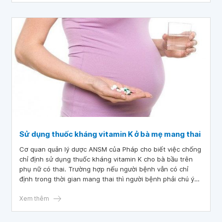
Sử dụng thuốc kháng vitamin K ở bà mẹ mang thai
Cơ quan quản lý dược ANSM của Pháp cho biết việc chống
chỉ định sử dụng thuốc kháng vitamin K cho bà bầu trên
phụ nữ có thai. Trường hợp nếu người bệnh vẫn có chỉ
định trong thời gian mang thai thì người bệnh phải chú ý
nắm rõ được các nguy cơ gặp phải. Trong bài viết dưới
đây, hãy cùng chúng tôi tìm hiểu về việc sử dụng thuốc
Xem thêm
kháng vitamin K ở bà mẹ mang thai.