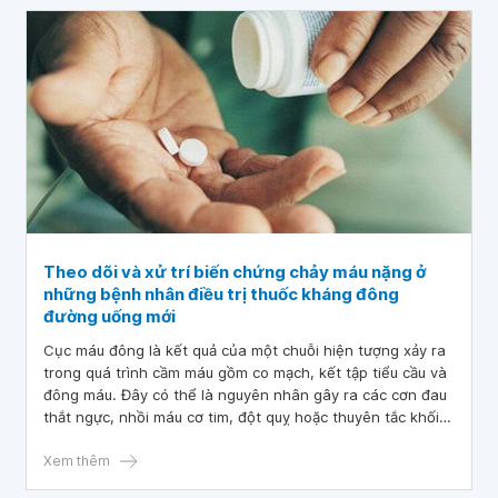
Theo dõi và xử trí biến chứng chảy máu nặng ở
những bệnh nhân điều trị thuốc kháng đông
đường uống mới
Cục máu đông là kết quả của một chuỗi hiện tượng xảy ra
trong quá trình cầm máu gồm co mạch, kết tập tiểu cầu và
đông máu. Đây có thể là nguyên nhân gây ra các cơn đau
thắt ngực, nhồi máu cơ tim, đột quỵ hoặc thuyên tắc khối
tĩnh mạch và để lại những hậu quả nặng nề. Việc sử dụng
thuốc kháng đông có vai trò quan trọng trong việc dự
Xem thêm
phòng và điều trị các bệnh do nguyên nhân huyết khối.