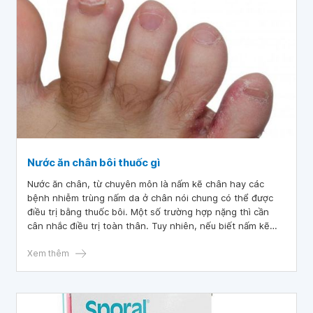
Nước ăn chân bôi thuốc gì
Nước ăn chân, từ chuyên môn là nấm kẽ chân hay các
bệnh nhiễm trùng nấm da ở chân nói chung có thể được
điều trị bằng thuốc bôi. Một số trường hợp nặng thì cần
cân nhắc điều trị toàn thân. Tuy nhiên, nếu biết nấm kẽ
chân bôi thuốc gì thích hợp và kiểm soát các yếu tố môi
trường tốt, tình trạng này sẽ mau chóng cải thiện.
Xem thêm