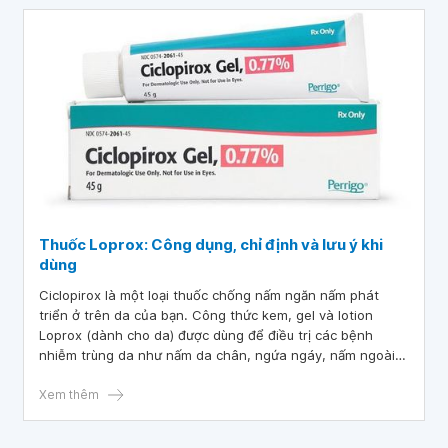
Thuốc Loprox: Công dụng, chỉ định và lưu ý khi
dùng
Ciclopirox là một loại thuốc chống nấm ngăn nấm phát
triển ở trên da của bạn. Công thức kem, gel và lotion
Loprox (dành cho da) được dùng để điều trị các bệnh
nhiễm trùng da như nấm da chân, ngứa ngáy, nấm ngoài
da và nhiễm trùng nấm men. Dầu gội Ciclopirox được sử
dụng để điều trị viêm da tiết bã nhờn, một tình trạng viêm
Xem thêm
da ở da đầu. Đọc thêm bài viết dưới đây về công dụng, chỉ
định và lưu ý khi dùng thuốc Lopreeza.