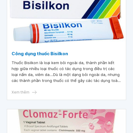
Công dụng thuốc Bisilkon
Thuốc Bisilkon là loại kem bôi ngoài da, thành phần kết
hợp giữa nhiều loại thuốc có tác dụng trong điều trị các
loại nấm da, viêm da...Dù là một dạng bôi ngoài da, nhưng
các thành phần trong thuốc có thể gây các tác dụng toàn
thân. Cho nên, khi sử dụng cần lưu ý để hạn chế ảnh
hưởng không tốt với cơ thể.
Xem thêm