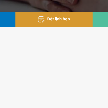
Đặt lịch hẹn
i