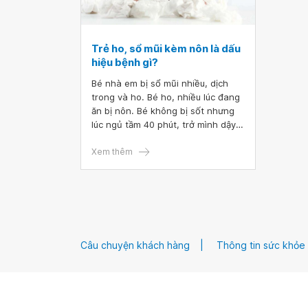
Trẻ ho, sổ mũi kèm nôn là dấu
hiệu bệnh gì?
Bé nhà em bị sổ mũi nhiều, dịch
trong và ho. Bé ho, nhiều lúc đang
ăn bị nôn. Bé không bị sốt nhưng
lúc ngủ tầm 40 phút, trở mình dậy
lại khóc vì khó chịu. Vậy bác sĩ cho
em hỏi trẻ ho, sổ mũi kèm nôn là
Xem thêm
dấu hiệu bệnh gì? Em có nên cho
bé đi khám bác sĩ không? Vì tình
hình dịch bệnh nên em cũng chưa
dám đưa bé đi
Câu chuyện khách hàng
Thông tin sức khỏe