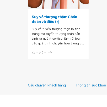
Suy vỏ thượng thận: Chẩn
đoán và điều trị
Suy vỏ tuyến thượng thận là tình
trạng mà tuyến thượng thận sản
sinh ra quá ít cortisol làm rối loạn
các quá trình chuyển hóa trong cơ
thể, ảnh hưởng nghiêm trọng đến
sức khỏe của con người.
Xem thêm
Câu chuyện khách hàng
Thông tin sức khỏe