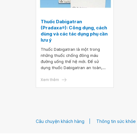
Thuốc Dabigatran
(Pradaxa®): Công dụng, cách
dùng và các tác dụng phụ cần
lưu ý
Thuốc Dabigatran là một trong
những thuốc chống đông máu
đường uống thế hệ mới. Để sử
dụng thuốc Dabigatran an toàn,
hiệu quả, người bệnh cần hiểu rõ về
công dụng, cách dùng, tuân thủ
Xem thêm
điều trị cũng như theo dõi các tác
dụng phụ dưới sự hướng dẫn bác
sĩ, dược sĩ.
Câu chuyện khách hàng
Thông tin sức khỏe