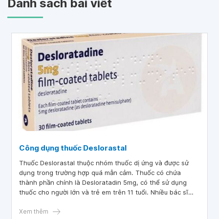
Danh sách bài viết
Công dụng thuốc Deslorastal
Thuốc Deslorastal thuộc nhóm thuốc dị ứng và được sử
dụng trong trường hợp quá mẫn cảm. Thuốc có chứa
thành phần chính là Desloratadin 5mg, có thể sử dụng
thuốc cho người lớn và trẻ em trên 11 tuổi. Nhiều bác sĩ
khuyến cáo phụ nữ đang mang thai hoặc đang cho con bú
không nên sử dụng loại thuốc này.
Xem thêm