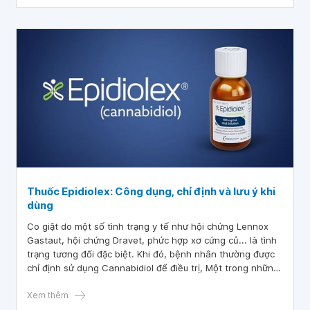
Thuốc Epidiolex: Công dụng, chỉ định và lưu ý khi
dùng
Co giật do một số tình trạng y tế như hội chứng Lennox
Gastaut, hội chứng Dravet, phức hợp xơ cứng củ... là tình
trạng tương đối đặc biệt. Khi đó, bệnh nhân thường được
chỉ định sử dụng Cannabidiol để điều trị, Một trong những
tên thương mại của hoạt chất này là thuốc Epidiolex. Vậy
Epidiolex có tác dụng gì?
Xem thêm