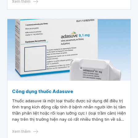
Asenapine là thuốc gì và cần lưu ý gì khi sử dụng?
Xem thêm
Công dụng thuốc Adasuve
Thuốc adasuve là một loại thuốc được sử dụng để điều trị
tình trạng kích động cấp tính ở bệnh nhân người lớn bị tâm
thần phân liệt hoặc rối loạn lưỡng cực I (loại trầm cảm) Hiện
nay trên thị trường hiện nay có rất nhiều thông tin về sản
phẩm thuốc adasuve tuy nhiên còn chưa đầy đủ. Để hiểu
rõ hơn về thuốc adasuve là gì, công dụng của thuốc
Xem thêm
adasuve là gì, hãy cùng tìm hiểu thêm trong bài viết dưới