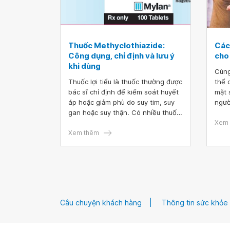
Thuốc Methyclothiazide:
Các
Công dụng, chỉ định và lưu ý
cho
khi dùng
Cùng
Thuốc lợi tiểu là thuốc thường được
thể 
bác sĩ chỉ định để kiểm soát huyết
mặt 
áp hoặc giảm phù do suy tim, suy
ngườ
gan hoặc suy thận. Có nhiều thuốc
chín
lợi tiểu khác nhau được sử dụng
quan
Xem 
trong y khoa, một trong số đó là
Xem thêm
ở tu
thuốc Methyclothiazide. Vậy
và đ
Methyclothiazide có tác dụng gì?
cho 
cao 
từ n
suốt
làm 
Câu chuyện khách hàng
Thông tin sức khỏe
độ t
cho 
nguy