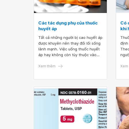
Các tác dụng phụ của thuốc
Có 
huyết áp
khi 
Tất cả những người bị cao huyết áp
Thuố
được khuyên nên thay đổi lối sống
định
lành mạnh. Việc uống thuốc huyết
Theo
áp hay không còn tùy thuộc vào
ngườ
chỉ số huyết áp và nguy cơ phát
trị 
triển các vấn đề như đau tim hoặc
Xem thêm
huyế
Xem 
đột quỵ của bệnh nhân. Tuy nhiên,
cũng giống như các loại thuốc
khác, thuốc điều trị tăng huyết áp
cũng tiềm tàng nguy cơ gặp phải
tác dụng phụ.