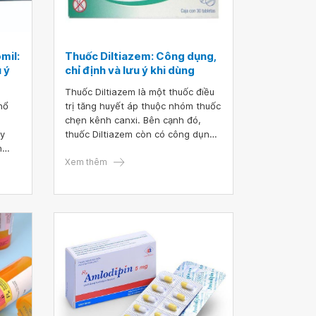
mil:
Thuốc Diltiazem: Công dụng,
 ý
chỉ định và lưu ý khi dùng
Thuốc Diltiazem là một thuốc điều
hổ
trị tăng huyết áp thuộc nhóm thuốc
chẹn kênh canxi. Bên cạnh đó,
ùy
thuốc Diltiazem còn có công dụng
h
cải thiện tình trạng đau thắt ngực
và hiện tượng Raynaud. Cơ chế
Xem thêm
 giảm
của nhóm thuốc chẹn kênh canxi
thụ
nói chung được sử dụng để giảm
huyết áp trong điều trị tăng huyết
i
áp, đau thắt ngực, rung nhĩ và
t
chứng đau nửa đầu bằng cách làm
m
giãn các mạch máu cho phép máu
omil.
lưu thông dễ dàng hơn đến các bộ
phận khác nhau của cơ thể.