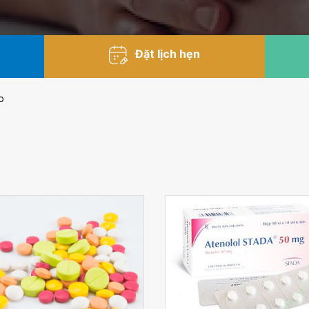
Đặt lịch hẹn
p