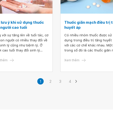
 lưu ý khi sử dụng thuốc
Thuốc giãn mạch điều trị 
 người cao tuổi
huyết áp
 với sự tăng lên về tuổi tác, cơ
Có nhiều nhóm thuốc được sử
con người có nhiều thay đổi về
dụng trong điều trị tăng huyết
sinh lý cũng như bệnh lý. Ở
với các cơ chế khác nhau. Một
i cao tuổi thay đổi sinh lý
trong số đó là các thuốc giãn
h là sự lão hóa của các cơ
có tác dụng làm giãn thành đ
 trong cơ thể. Quy luật lão hóa
thêm
mạch và/hoặc tĩnh mạch, từ đ
Xem thêm
ổi già diễn ra không đồng bộ
hạ huyết áp.
ồng tuổi dẫn đến sự khó khăn
việc sử dụng thuốc ở người
tuổi. Các tổn thương mãn tính
1
2
3
4
hững quá trình bệnh lý kéo dài
 cả cuộc đời là nguyên nhân
thay đổi đáp ứng của thuốc ở
uổi này. Vì vậy, sử dụng thuốc
người cao tuổi cần có những
ên tắc và lưu ý riêng.