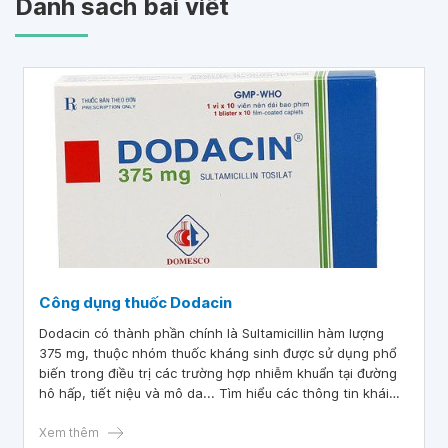
Danh sách bài viết
Công dụng thuốc Dodacin
Dodacin có thành phần chính là Sultamicillin hàm lượng
375 mg, thuộc nhóm thuốc kháng sinh được sử dụng phổ
biến trong điều trị các trường hợp nhiễm khuẩn tại đường
hô hấp, tiết niệu và mô da... Tìm hiểu các thông tin khái
quát về thành phần, công dụng, liều dùng và tác dụng phụ
của thuốc Dodacin sẽ giúp bệnh nhân hay người nhà nâng
Xem thêm