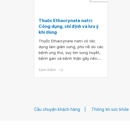
Thuốc Ethacrynate natri:
Công dụng, chỉ định và lưu ý
khi dùng
Thuốc Ethacrynate natri có tác
dụng làm giảm sưng, phù nề do các
bệnh ung thư, suy tim sung huyết,
bệnh gan và bệnh thận gây nên.
Thuốc Ethacrynate natri hoạt động
trong thận giống như một viên
Xem thêm
thuốc lợi tiểu để tăng lượng nước
tiểu, giúp thận hoạt động tốt hơn
và giảm các triệu chứng khó thở,
sưng ở mắt cá chân,...
Câu chuyện khách hàng
Thông tin sức khỏe