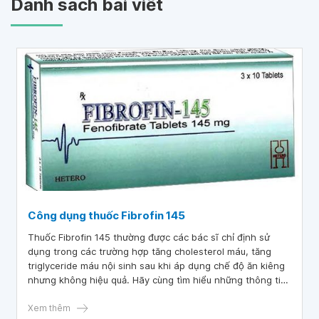
Danh sách bài viết
Công dụng thuốc Fibrofin 145
Thuốc Fibrofin 145 thường được các bác sĩ chỉ định sử
dụng trong các trường hợp tăng cholesterol máu, tăng
triglyceride máu nội sinh sau khi áp dụng chế độ ăn kiêng
nhưng không hiệu quả. Hãy cùng tìm hiểu những thông tin
cần thiết về công dụng thuốc Fibrofin 145 qua bài viết dưới
đây.
Xem thêm