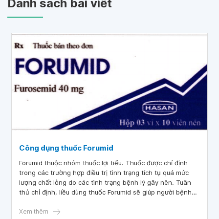
Danh sách bài viết
Công dụng thuốc Forumid
Forumid thuộc nhóm thuốc lợi tiểu. Thuốc được chỉ định
trong các trường hợp điều trị tình trạng tích tụ quá mức
lượng chất lỏng do các tình trạng bệnh lý gây nên. Tuân
thủ chỉ định, liều dùng thuốc Forumid sẽ giúp người bệnh
nâng cao hiệu quả điều trị và tránh được những tác dụng
phụ không mong muốn.
Xem thêm