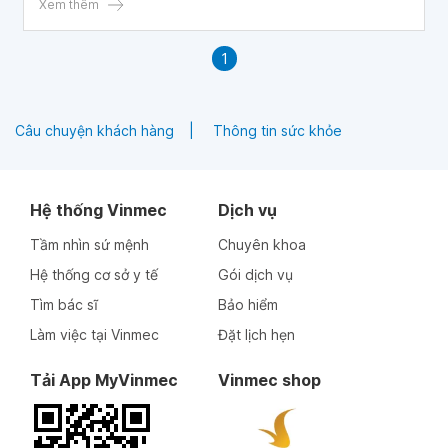
chứng khó thở, sưng ở mắt cá chân,...
Xem thêm
1
Câu chuyện khách hàng
Thông tin sức khỏe
Hệ thống Vinmec
Dịch vụ
Tầm nhìn sứ mệnh
Chuyên khoa
Hệ thống cơ sở y tế
Gói dịch vụ
Tìm bác sĩ
Bảo hiểm
Làm việc tại Vinmec
Đặt lịch hẹn
Tải App MyVinmec
Vinmec shop