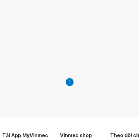
1
Tải App MyVinmec
Vinmec shop
Theo dõi ch