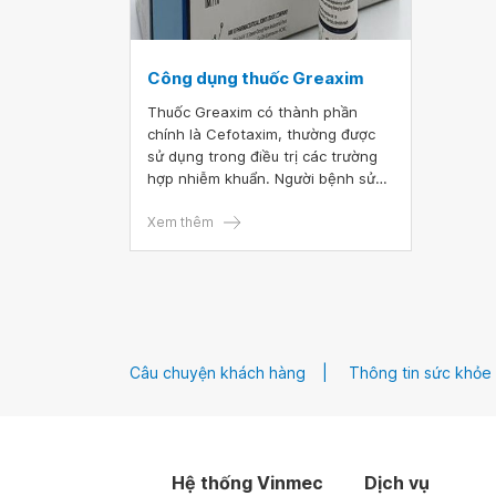
Công dụng thuốc Greaxim
Thuốc Greaxim có thành phần
chính là Cefotaxim, thường được
sử dụng trong điều trị các trường
hợp nhiễm khuẩn. Người bệnh sử
dụng thuốc Greaxim thường gặp
phải một số tác dụng không mong
Xem thêm
muốn như sốt, buồn nôn và nôn...
Câu chuyện khách hàng
Thông tin sức khỏe
Hệ thống Vinmec
Dịch vụ