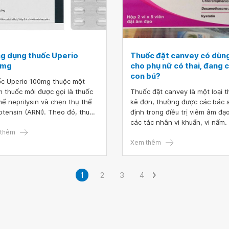
g dụng thuốc Uperio
Thuốc đặt canvey có dùn
0mg
cho phụ nữ có thai, đang 
con bú?
c Uperio 100mg thuộc một
 thuốc mới được gọi là thuốc
Thuốc đặt canvey là một loại 
hế neprilysin và chẹn thụ thể
kê đơn, thường được các bác s
otensin (ARNI). Theo đó, thuốc
định trong điều trị viêm âm đạ
io gồm hai thành phần là
các tác nhân vi khuẩn, vi nấm.
bitril và valsartan có tác dụng
thêm
thuốc đặt canvey có dùng cho
biệt cho những người bị suy
nữ có thai hay không?
Xem thêm
 cải thiện khả năng bơm máu đi
 cơ thể của tim.
1
2
3
4