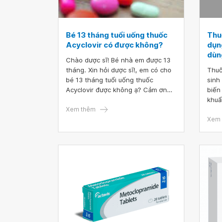
Bé 13 tháng tuổi uống thuốc
Thu
Acyclovir có được không?
dụng
dùn
Chào dược sĩ! Bé nhà em được 13
tháng. Xin hỏi dược sĩ!, em có cho
Thuố
bé 13 tháng tuổi uống thuốc
sinh
Acyclovir được không ạ? Cảm ơn
biến
dược sĩ!
khuẩ
Xem thêm
trị 
theo
Xem 
tự ý
thay
chấp