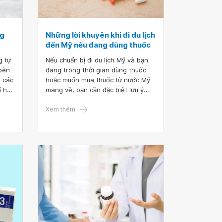
ng
Những lời khuyên khi đi du lịch
đến Mỹ nếu đang dùng thuốc
g tự
Nếu chuẩn bị đi du lịch Mỹ và bạn
 bên
đang trong thời gian dùng thuốc
t các
hoặc muốn mua thuốc từ nước Mỹ
í hữu
mang về, bạn cần đặc biệt lưu ý
ột
một vài vấn đề quan trọng. Bởi việc
iễm
không nắm rõ những quy định sẽ
Xem thêm
khiến bạn gặp không ít rắc rối,
i
thậm chí không thể nhập cảnh tại
 vi
đất nước này.
 ra
oặc
n và