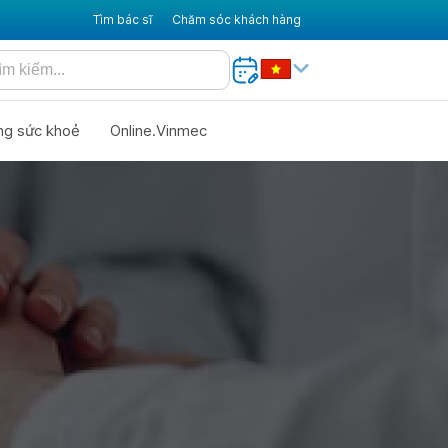
Tìm bác sĩ
Chăm sóc khách hàng
ng sức khoẻ
Online.Vinmec