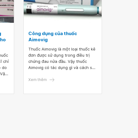
g
Công dụng của thuốc
cho
Aimovig
Thuốc Aimovig là một loại thuốc kê
thuốc
đơn được sử dụng trong điều trị
ĩ chỉ
chứng đau nửa đầu. Vậy thuốc
o do
Aimovig có tác dụng gì và cách sử
 Vậy
dụng loại thuốc này như thế nào?
 phụ
Xem thêm