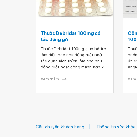
Thuốc Debridat 100mg có
Côn
tác dụng gì?
10
Thuốc Debridat 100mg giúp hỗ trợ
Thuố
làm điều hòa nhu động ruột nhờ
nhóm
tác dụng kích thích làm cho nhu
ức c
động ruột hoạt động mạnh hơn khi
angi
sự co thắt của ruột kém đi. Vậy sử
Uper
dụng thuốc Debridat 100mg như
Xem thêm
sacu
Xem 
thế nào để đạt hiệu quả cao nhất?
đặc 
tim,
khắp
Câu chuyện khách hàng
Thông tin sức khỏe