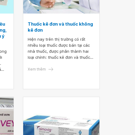
iều
Thuốc kê đơn và thuốc không
ng,
kê đơn
 ý
Hiện nay trên thị trường có rất
nhiều loại thuốc được bán tại các
rong
nhà thuốc, được phân thành hai
ới
loại chính: thuốc kê đơn và thuốc
.
không kê đơn.Tuy nhiên, không
ả
phải ai cũng phân biệt cũng như sử
Xem thêm
t
dụng đúng cách với từng loại
thuốc.
rong