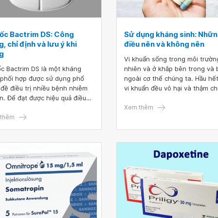
ốc Bactrim DS: Công
Sử dụng kháng sinh: Nhữ
, chỉ định và lưu ý khi
điều nên và không nên
g
Vi khuẩn sống trong môi trườn
c Bactrim DS là một kháng
nhiên và ở khắp bên trong và
 phối hợp được sử dụng phổ
ngoài cơ thể chúng ta. Hầu hế
 đề điều trị nhiều bệnh nhiễm
vi khuẩn đều vô hại và thậm ch
n. Để đạt được hiệu quả điều
ích đối với con người, nhưng m
tốt nhất người bệnh nên tuân
số có thể gây ra các bệnh nh
Xem thêm
 hướng dẫn của bác sĩ, không
thêm
trùng, như viêm họng liên cầu
 ngưng thuốc, phối hợp thuốc,
khuẩn. Thuốc kháng sinh là loạ
 đổi liều lượng khi chưa được
thuốc chống lại nhiễm trùng do
 thuận của bác sĩ.
khuẩn ở người và động vật gây
bằng cách tiêu diệt vi khuẩn h
làm cho vi khuẩn khó phát triể
nhân lên.