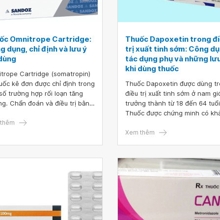
ốc Omnitrope Cartridge:
Thuốc Dapoxetin trong đ
 dụng, chỉ định và lưu ý
trị xuất tinh sớm: Công dụ
 dùng
tác dụng phụ và những lưu
khi dùng thuốc
trope Cartridge (somatropin)
huốc kê đơn được chỉ định trong
Thuốc Dapoxetin được dùng t
số trường hợp rối loạn tăng
điều trị xuất tinh sớm ở nam gi
ng. Chẩn đoán và điều trị bằng
trưởng thành từ 18 đến 64 tuổi
tropin nên được bắt đầu và
Thuốc được chứng minh có kh
 dõi bởi các bác sĩ có trình độ
thêm
năng kéo dài thời gian cần thiế
ên môn và kinh nghiệm trong
trước xuất tinh và cải thiện khả
Xem thêm
 đoán, quản lý bệnh nhân rối
năng kiểm soát của nam giới t
 tăng trưởng.
vấn đề này.