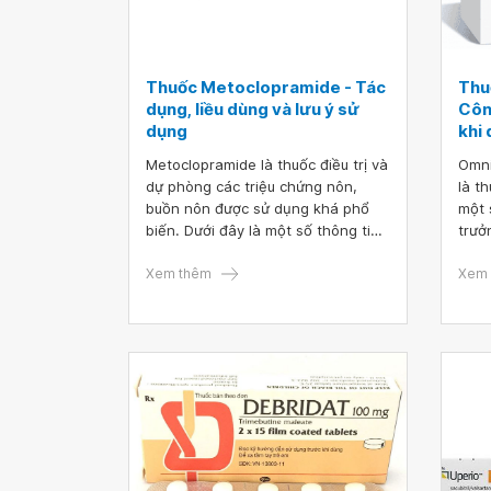
Thuốc Metoclopramide - Tác
Thu
dụng, liều dùng và lưu ý sử
Công
dụng
khi
Metoclopramide là thuốc điều trị và
Omni
dự phòng các triệu chứng nôn,
là t
buồn nôn được sử dụng khá phổ
một 
biến. Dưới đây là một số thông tin
trưở
cần lưu ý khi sử dụng thuốc
soma
Metoclopramide.
Xem thêm
theo
Xem 
chuy
chẩn
loạn