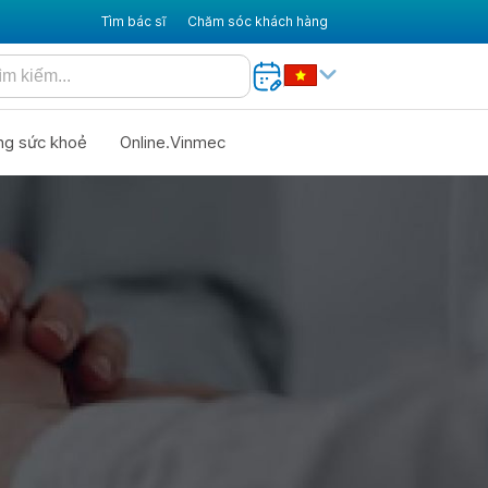
Tìm bác sĩ
Chăm sóc khách hàng
ng sức khoẻ
Online.Vinmec