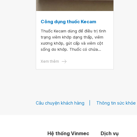
Công dụng thuốc Kecam
Thuốc Kecam dùng để điều trị tình
trạng viêm khớp dạng thấp, viêm
xương khớp, gút cấp và viêm cột
sống do khớp. Thuốc có chứa
thành phần chính là Piroxicam.
Tuân thủ chỉ định, liều dùng thuốc
Xem thêm
Kecam sẽ giúp người bệnh nâng
cao hiệu quả điều trị và tránh được
những tác dụng phụ không mong
muốn.
Câu chuyện khách hàng
Thông tin sức khỏe
Hệ thống Vinmec
Dịch vụ