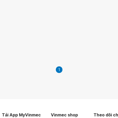
1
Tải App MyVinmec
Vinmec shop
Theo dõi ch