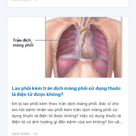
và thường là sự kết hợp phổ biến giữa thuốc lá và thuốc lá
điện tử. Các nghiên cứu trước đây đã chứng minh rằng,
hút thuốc lá làm tăng nồng độ testosterone và làm suy
giảm chất lượng tinh dịch, tuy nhiên chưa có nghiên cứu
nào tìm hiểu sử ảnh hưởng của thuốc lá điện tử hay thuốc
ít đến chức năng của tinh hoàn.
Lao phổi kèm tràn dịch màng phổi sử dụng thuốc
lá điện tử được không?
Em bị lao phổi kèm theo tràn dịch màng phổi. Bác sĩ cho
em hỏi bệnh nhân lao phổi kèm tràn dịch màng phổi sử
dụng thuốc lá điện tử được không? Việc sử dụng thuốc lá
điện tử có ảnh hưởng gì đến bệnh của em không? Em vẫn
đang trong quá trình dùng thuốc kháng sinh. Em cảm ơn
bác sĩ.
Xem thêm