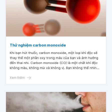
Thử nghiệm carbon monoxide
Khi bạn hút thuốc, carbon monoxide, một loại khí độc sẽ
thay thế một phần oxy trong máu của bạn và ảnh hưởng
đến thai nhi. Carbon monoxide (CO) là một chất khí độc
không màu, không mùi và không vị. Bạn không thể nhìn
thấy nó hoặc ngửi thấy nó, nhưng nó có trong khói thuốc
lá. CO cũng có trong các lò nấu gas bị lỗi hoặc khói thải ô
Xem thêm
tô.