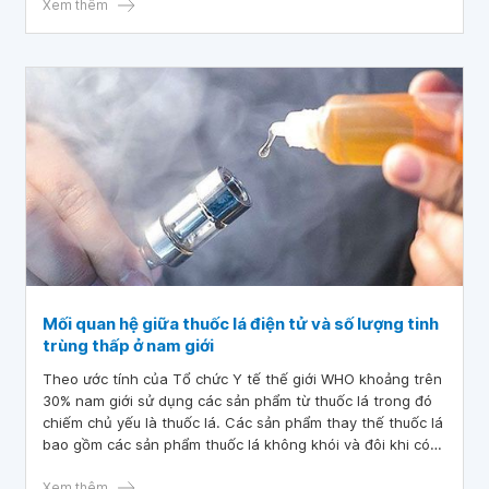
cung cấp thông tin tổng quan về bằng chứng nghiên cứu
Xem thêm
mới nhất về những rủi ro tiềm ẩn của thuốc lá điện tử và
vaping.
Mối quan hệ giữa thuốc lá điện tử và số lượng tinh
trùng thấp ở nam giới
Theo ước tính của Tổ chức Y tế thế giới WHO khoảng trên
30% nam giới sử dụng các sản phẩm từ thuốc lá trong đó
chiếm chủ yếu là thuốc lá. Các sản phẩm thay thế thuốc lá
bao gồm các sản phẩm thuốc lá không khói và đôi khi có
hương vị như thuốc lá điện tử (thuốc lá điện tử) và thuốc
hít. Việc sử dụng nhiều sản phẩm nicotine là thường xuyên
Xem thêm