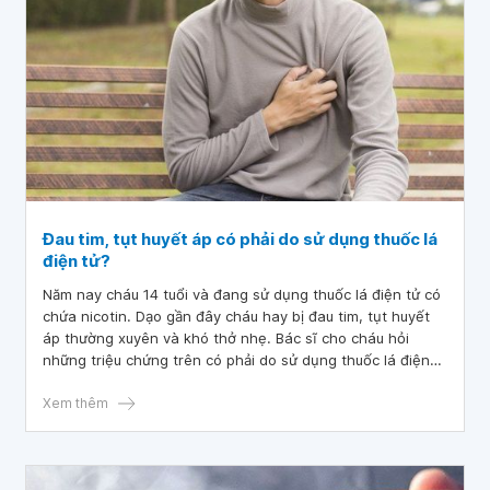
Đau tim, tụt huyết áp có phải do sử dụng thuốc lá
điện tử?
Năm nay cháu 14 tuổi và đang sử dụng thuốc lá điện tử có
chứa nicotin. Dạo gần đây cháu hay bị đau tim, tụt huyết
áp thường xuyên và khó thở nhẹ. Bác sĩ cho cháu hỏi
những triệu chứng trên có phải do sử dụng thuốc lá điện
tử không ạ? Mong bác sĩ tư vấn giúp cháu với ạ. Cháu cảm
ơn ạ.
Xem thêm