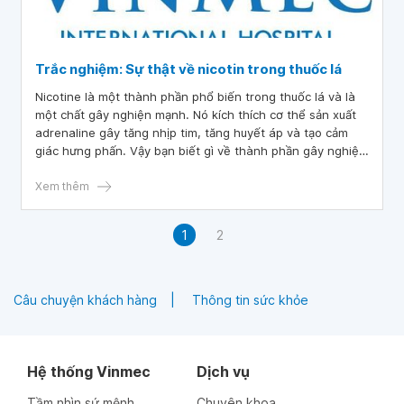
Trắc nghiệm: Sự thật về nicotin trong thuốc lá
Nicotine là một thành phần phổ biến trong thuốc lá và là
một chất gây nghiện mạnh. Nó kích thích cơ thể sản xuất
adrenaline gây tăng nhịp tim, tăng huyết áp và tạo cảm
giác hưng phấn. Vậy bạn biết gì về thành phần gây nghiện
nổi tiếng này? Trả lời 7 câu hỏi trắc nghiệm dưới đây sẽ
giúp bạn hiểu hơn về nicotine.
Xem thêm
1
2
Câu chuyện khách hàng
Thông tin sức khỏe
Hệ thống Vinmec
Dịch vụ
Tầm nhìn sứ mệnh
Chuyên khoa