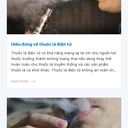
Hiểu đúng về thuốc lá điện tử
Thuốc lá điện tử có khả năng mang lại lợi ích cho người hút
thuốc trưởng thành không mang thai nếu dùng thay thế
hoàn toàn cho thuốc lá truyền thống và các sản phẩm
thuốc lá có khói khác. Thuốc lá điện tử không an toàn cho
thanh thiếu niên, thanh niên, phụ nữ có thai hoặc người
lớn hiện không sử dụng các sản phẩm thuốc lá.
Xem thêm