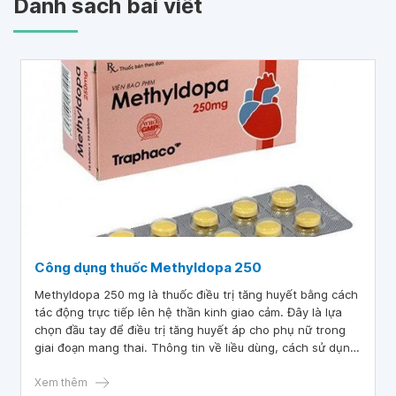
Danh sách bài viết
Công dụng thuốc Methyldopa 250
Methyldopa 250 mg là thuốc điều trị tăng huyết bằng cách
tác động trực tiếp lên hệ thần kinh giao cảm. Đây là lựa
chọn đầu tay để điều trị tăng huyết áp cho phụ nữ trong
giai đoạn mang thai. Thông tin về liều dùng, cách sử dụng
và những lưu ý quan trọng về thuốc Methyldopa 250mg sẽ
có trong bài viết sau.
Xem thêm