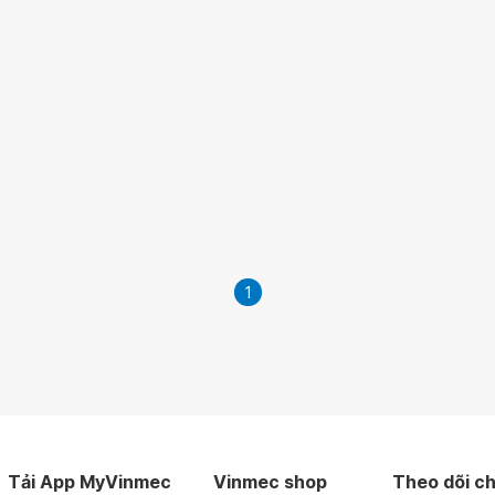
1
Tải App MyVinmec
Vinmec shop
Theo dõi ch