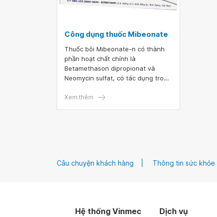
Công dụng thuốc Mibeonate
Thuốc bôi Mibeonate-n có thành
phần hoạt chất chính là
Betamethason dipropionat và
Neomycin sulfat, có tác dụng trong
điều trị nhiễm khuẩn thứ phát,
bệnh viêm da cơ địa, viêm da dị
Xem thêm
ứng, viêm da tiết bã nhờn, phì đại
của lichen phẳng, eczema, lupus
ban dạng đĩa, ban đỏ đa dạng...
Vậy thuốc nên được dùng như thế
nào để hiệu quả và an toàn?
Câu chuyện khách hàng
Thông tin sức khỏe
Hệ thống Vinmec
Dịch vụ