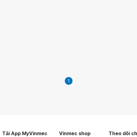
1
Tải App MyVinmec
Vinmec shop
Theo dõi ch