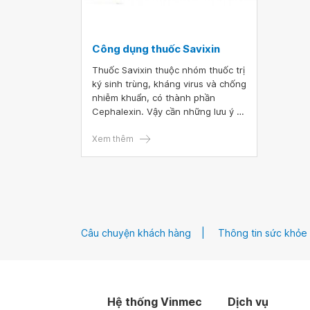
Công dụng thuốc Savixin
Thuốc Savixin thuộc nhóm thuốc trị
ký sinh trùng, kháng virus và chống
nhiễm khuẩn, có thành phần
Cephalexin. Vậy cần những lưu ý gì
khi sử dụng thuốc Savixin? Cùng
tìm hiểu thông tin về thuốc Savixin
Xem thêm
qua bài viết dưới đây.
Câu chuyện khách hàng
Thông tin sức khỏe
Hệ thống Vinmec
Dịch vụ