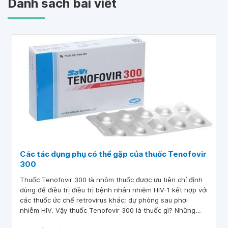
Danh sách bài viết
Các tác dụng phụ có thể gặp của thuốc Tenofovir
300
Thuốc Tenofovir 300 là nhóm thuốc được ưu tiên chỉ định
dùng để điều trị điều trị bệnh nhân nhiễm HIV-1 kết hợp với
các thuốc ức chế retrovirus khác; dự phòng sau phơi
nhiễm HIV. Vậy thuốc Tenofovir 300 là thuốc gì? Những
điểm gì cần quan tâm, và lưu ý đến khi dùng? Bài viết dưới