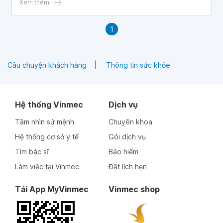
đây sẽ giúp bạn hiểu rõ hơn về những công dụng và tác
Xem thêm
dụng phụ có thể gặp của thuốc Tenofovir 300.
1
Câu chuyện khách hàng
Thông tin sức khỏe
Hệ thống Vinmec
Dịch vụ
Tầm nhìn sứ mệnh
Chuyên khoa
Hệ thống cơ sở y tế
Gói dịch vụ
Tìm bác sĩ
Bảo hiểm
Làm việc tại Vinmec
Đặt lịch hẹn
Tải App MyVinmec
Vinmec shop