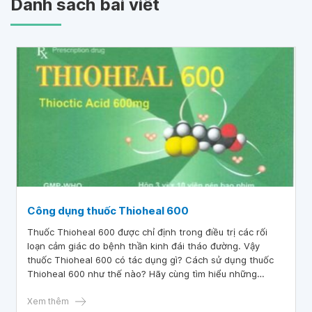
Danh sách bài viết
Công dụng thuốc Thioheal 600
Thuốc Thioheal 600 được chỉ định trong điều trị các rối
loạn cảm giác do bệnh thần kinh đái tháo đường. Vậy
thuốc Thioheal 600 có tác dụng gì? Cách sử dụng thuốc
Thioheal 600 như thế nào? Hãy cùng tìm hiểu những
thông tin cần thiết về thuốc Thioheal 600 qua bài viết dưới
đây.
Xem thêm