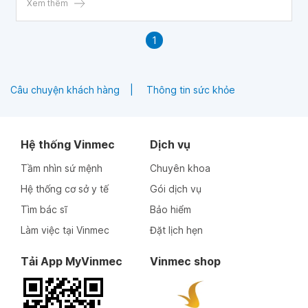
cũng có thể được sử dụng cho các mục đích không được
Xem thêm
liệt kê trong hướng dẫn thuốc. Trong bài viết này, chúng
tôi sẽ cung cấp những thông tin hữu ích để bạn hiểu hơn
1
về công dụng, chỉ định và lưu ý khi dùng thuốc Amzeeq
Câu chuyện khách hàng
Thông tin sức khỏe
Hệ thống Vinmec
Dịch vụ
Tầm nhìn sứ mệnh
Chuyên khoa
Hệ thống cơ sở y tế
Gói dịch vụ
Tìm bác sĩ
Bảo hiểm
Làm việc tại Vinmec
Đặt lịch hẹn
Tải App MyVinmec
Vinmec shop