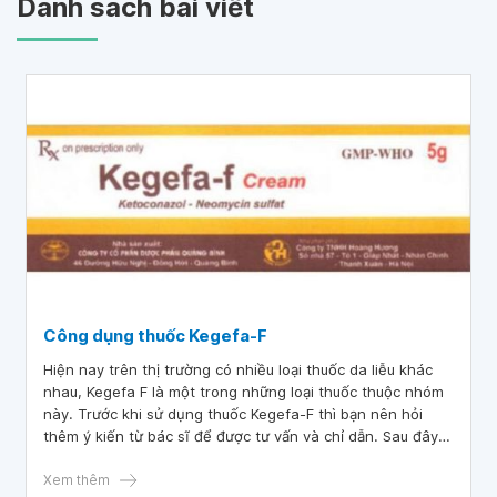
Danh sách bài viết
Công dụng thuốc Kegefa-F
Hiện nay trên thị trường có nhiều loại thuốc da liễu khác
nhau, Kegefa F là một trong những loại thuốc thuộc nhóm
này. Trước khi sử dụng thuốc Kegefa-F thì bạn nên hỏi
thêm ý kiến từ bác sĩ để được tư vấn và chỉ dẫn. Sau đây
là một số thông tin giúp bạn hiểu rõ Kegefa-F là thuốc gì?
Sử dụng thế nào?
Xem thêm