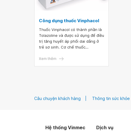
Công dụng thuốc Vinphacol
Thuốc Vinphacol có thành phần là
Tolazoline và được sử dụng để điều
trị tăng huyết áp phổi dai dẳng ở
trẻ sơ sinh. Cơ chế thuốc
Vinphacol sử dụng qua đường tiêm
tĩnh mạch là làm giãn mạch, chủ
Xem thêm
yếu do tác động trực tiếp lên cơ
trơn mạch máu và kích thích tim.
Vậy trước khi sử dụng thuốc
Vinphacol cần lưu ý những gì?
Câu chuyện khách hàng
Thông tin sức khỏe
Hệ thống Vinmec
Dịch vụ