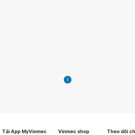
1
Tải App MyVinmec
Vinmec shop
Theo dõi ch