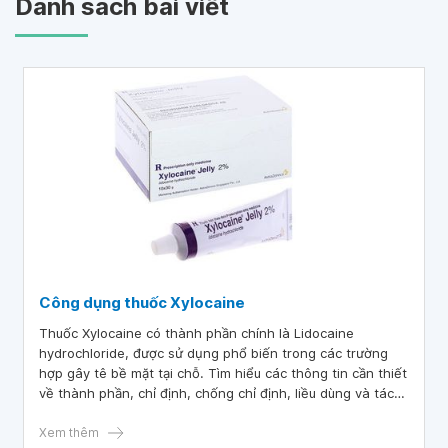
Danh sách bài viết
Công dụng thuốc Xylocaine
Thuốc Xylocaine có thành phần chính là Lidocaine
hydrochloride, được sử dụng phổ biến trong các trường
hợp gây tê bề mặt tại chỗ. Tìm hiểu các thông tin cần thiết
về thành phần, chỉ định, chống chỉ định, liều dùng và tác
dụng phụ của thuốc Xylocaine sẽ mang lại cho bệnh nhân
và người nhà hiệu quả điều trị tốt nhất.
Xem thêm