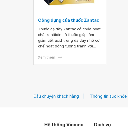
Công dụng của thuốc Zantac
Thuốc dạ dày Zantac có chứa hoạt
chất ranitidin, là thuốc giúp làm
giảm tiết acid trong dạ dày nhờ cơ
chế hoạt động tương tranh với
histamin. Thuốc Zantac 150 thường
được chỉ định sử dụng trong điều
Xem thêm
trị loét tá tràng, loét dạ dày lành
tính, loét sau phẫu thuật và các
bệnh lý cần giảm sự tiết dịch vị và
acid được tiết ra.
Câu chuyện khách hàng
Thông tin sức khỏe
Hệ thống Vinmec
Dịch vụ