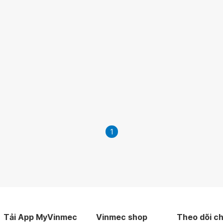
1
Tải App MyVinmec
Vinmec shop
Theo dõi ch