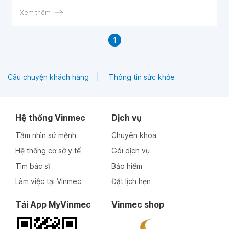
bẩm sinh, hẹp eo động mạch chủ đã tiêm 1 mũi 6in1, 2 mũi
5in1 thì lịch tiêm phòng tiếp theo như thế nào ạ? Cảm ơn
Xem thêm
bác sĩ!
1
Câu chuyện khách hàng
Thông tin sức khỏe
Hệ thống Vinmec
Dịch vụ
Tầm nhìn sứ mệnh
Chuyên khoa
Hệ thống cơ sở y tế
Gói dịch vụ
Tìm bác sĩ
Bảo hiểm
Làm việc tại Vinmec
Đặt lịch hẹn
Tải App MyVinmec
Vinmec shop