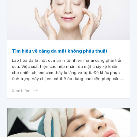
Tìm hiểu về căng da mặt không phẫu thuật
Lão hoá da là một quá trình tự nhiên mà ai cũng phải trải
qua. Việc xuất hiện các nếp nhăn, da mặt chảy xệ khiến
cho nhiều chị em cảm thấy lo lắng và tự ti. Để khắc phục
tình trạng này chị em có thể áp dụng các biện pháp căng
da mặt không phẫu thuật. Cùng tìm hiểu về các biện pháp
căng da mặt không phẫu thuật qua bài viết dưới đây.
Xem thêm