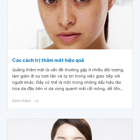
Các cách trị thâm mắt hiệu quả
Quầng thâm mắt là vấn đề thường gặp ở nhiều đối tượng,
làm giảm đi sự tươi tắn và tự tin trong việc giao tiếp với
người khác. Đây có thể là một trong những dấu hiệu lão
hóa da đầu tiên vì da vùng quanh mắt rất mỏng, dễ tổn
thương. Vậy thực tế có cách trị thâm mắt lâu năm hay
không?
Xem thêm