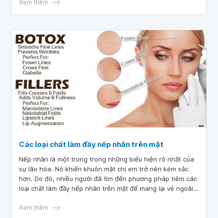
Xem thêm
Các loại chất làm đầy nếp nhăn trên mặt
Nếp nhăn là một trong trong những biểu hiện rõ nhất của
sự lão hóa. Nó khiến khuôn mặt chị em trở nên kém sắc
hơn. Do đó, nhiều người đã tìm đến phương pháp tiêm các
loại chất làm đầy nếp nhăn trên mặt để mang lại vẻ ngoài
trẻ trung hơn. Kết quả cho thấy hầu hết các nếp nhăn,
rãnh và vùng hõm sẽ được cải thiện rõ rệt.
Xem thêm