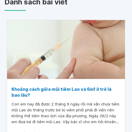
Danh sách bài viết
Khoảng cách giữa mũi tiêm Lao và 6in1 ở trẻ là
bao lâu?
Con em nay đã được 2 tháng 9 ngày rồi mà vẫn chưa tiêm
mũi Lao do tháng trước bé bị viêm phổi phải đi viện nên
không thể tiêm theo lịch của địa phương. Ngày 26/2 này
em đưa bé đi tiêm mũi Lao. Vậy bác sĩ cho em hỏi khoảng
cách giữa mũi tiêm Lao và 6in1 ở trẻ là bao lâu? Khi nào