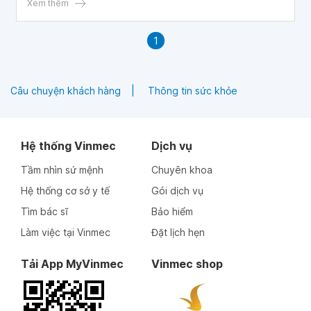
em có thể tiêm cho bé mũi phế cầu và nhỏ Rota? Em cảm
Xem thêm
ơn bác sĩ.
1
Câu chuyện khách hàng
Thông tin sức khỏe
Hệ thống Vinmec
Dịch vụ
Tầm nhìn sứ mệnh
Chuyên khoa
Hệ thống cơ sở y tế
Gói dịch vụ
Tìm bác sĩ
Bảo hiểm
Làm việc tại Vinmec
Đặt lịch hẹn
Tải App MyVinmec
Vinmec shop