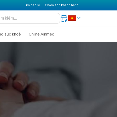
Tìm bác sĩ
Chăm sóc khách hàng
ng sức khoẻ
Online.Vinmec