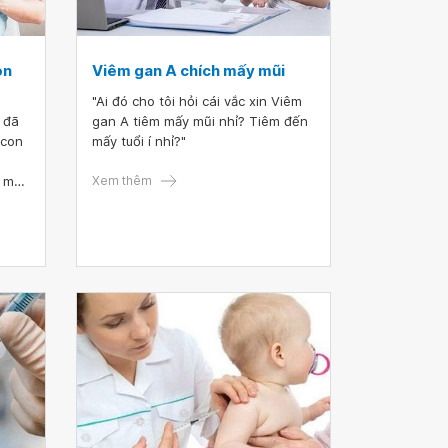
on
Viêm gan A chích mấy mũi
"Ai đó cho tôi hỏi cái vắc xin Viêm
 đã
gan A tiêm mấy mũi nhỉ? Tiêm đến
 con
mấy tuổi í nhỉ?"
 mũi
Xem thêm
a
 thì
? Vì
 xin
u và