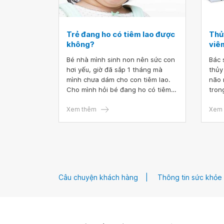
Trẻ đang ho có tiêm lao được
Thủ
không?
viê
Bé nhà mình sinh non nên sức con
Bác 
hơi yếu, giờ đã sắp 1 tháng mà
thủy
mình chưa dám cho con tiêm lao.
não 
Cho mình hỏi bé đang ho có tiêm
tron
lao được không?
tiêm
Xem thêm
khôn
Xem 
cùng
Câu chuyện khách hàng
Thông tin sức khỏe