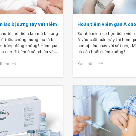
m lao bị sưng tấy vết tiêm
Hoãn tiêm viêm gan A cho
 cho tôi hỏi tiêm lao mà bị sưng
Bé nhà mình có hẹn tiêm viêm
 có triệu chứng mưng mủ là bị
A vào cuối tuần này thì hôm q
m trùng đúng không? Hôm qua
con bị tiêu chảy với sốt nhẹ. M
ho con đi tiêm ở xã, chiều về
có cần hoãn tiêm không?
 quấy khóc bỏ bú, nay thì chỗ
 bị sưng. Tôi có cần cho con đi
thêm
Xem thêm
 không?"