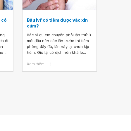
 có
Bầu ivf có tiêm được vắc xin
cúm?
ang
Bác sĩ ơi, em chuyển phôi lần thứ 3
ch đi
mới đậu nên các lần trước thì tiêm
ăn
phòng đầy đủ, lần này lại chưa kịp
ảo có
tiêm. Giờ lại có dịch nên khá lo
c xin
lắng. Em được biết đang mang thai
ữa
vẫn có thể tiêm vắc xin phòng cúm
Xem thêm
nhưng nếu là bầu ivf có tiêm được
vắc xin cúm không bác sĩ? Em có
cần chú ý gì đặc biệt hơn không?