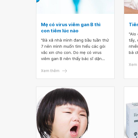
Mẹ có virus viêm gan B thì
Tiê
con tiêm lúc nào
"Alo
"Bà xã nhà mình đang bầu tuần thứ
tấy,
7 nên mình muốn tìm hiểu các gói
nhiễ
vắc xin cho con. Do mẹ có virus
bà c
viêm gan B nên thấy bác sĩ dặn
thấy
phải tiêm ngay khi sinh có phải
tiêm
Xem 
không?"
Xem thêm
khám