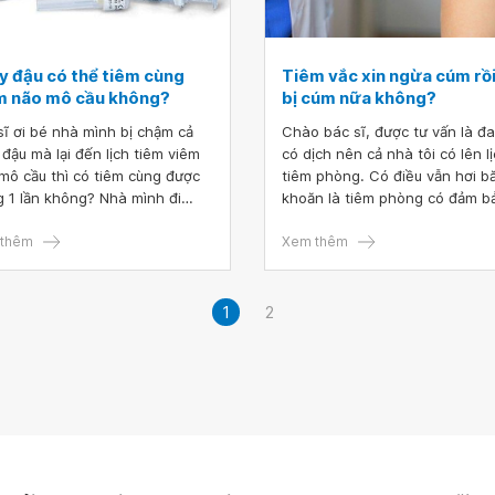
y đậu có thể tiêm cùng
Tiêm vắc xin ngừa cúm rồi
m não mô cầu không?
bị cúm nữa không?
sĩ ơi bé nhà mình bị chậm cả
Chào bác sĩ, được tư vấn là đ
 đậu mà lại đến lịch tiêm viêm
có dịch nên cả nhà tôi có lên lị
mô cầu thì có tiêm cùng được
tiêm phòng. Có điều vẫn hơi b
g 1 lần không? Nhà mình đi
khoăn là tiêm phòng có đảm b
 xa lắm mà thấy bảo 2 vắc xin
kháng thể cúm không. Tiêm vắ
g hoạt động hay gì đó thì tiêm
thêm
phòng cúm rồi liệu có bị cúm n
Xem thêm
 được thì phải ạ.
không?
1
2