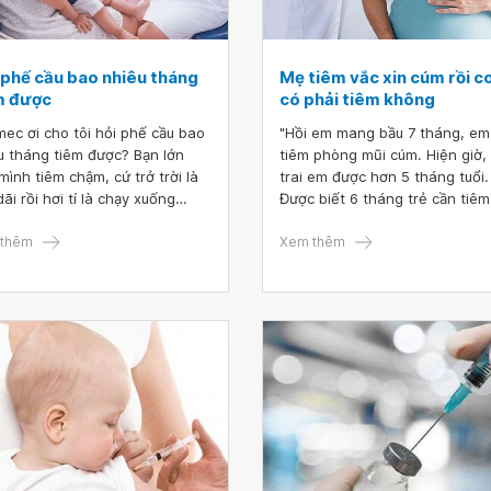
 phế cầu bao nhiêu tháng
Mẹ tiêm vắc xin cúm rồi c
m được
có phải tiêm không
mec ơi cho tôi hỏi phế cầu bao
"Hồi em mang bầu 7 tháng, em
u tháng tiêm được? Bạn lớn
tiêm phòng mũi cúm. Hiện giờ,
mình tiêm chậm, cứ trở trời là
trai em được hơn 5 tháng tuổi.
ãi rồi hơi tí là chạy xuống
Được biết 6 tháng trẻ cần tiêm
. Muốn phòng sớm cho bạn thứ
cúm. Trong trường hợp này củ
quá nè."
thêm
em, mẹ đã tiêm vắc xin cúm rồi
Xem thêm
con em có cần phải tiêm không
qua tìm hiểu, em thấy tiêm vắc
cúm bảo vệ được cho cả mẹ bầ
thai nhi."