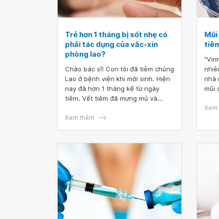
Trẻ hơn 1 tháng bị sốt nhẹ có
Mũi
phải tác dụng của vắc-xin
tiê
phòng lao?
"Vin
Chào bác sĩ! Con tôi đã tiêm chủng
nhiê
Lao ở bệnh viện khi mới sinh. Hiện
nhà 
nay đã hơn 1 tháng kể từ ngày
mũi d
tiêm. Vết tiêm đã mưng mủ và
phổi
đóng vảy, nhưng bé lại có biểu hiện
hai 
Xem 
sốt nhẹ (từ lúc tiêm tới nay bé
Xem thêm
không bị sốt ). Cho tôi hỏi trẻ hơn 1
tháng bị sốt nhẹ có phải tác dụng
của vắc-xin phòng lao? Cảm ơn
bác sĩ!