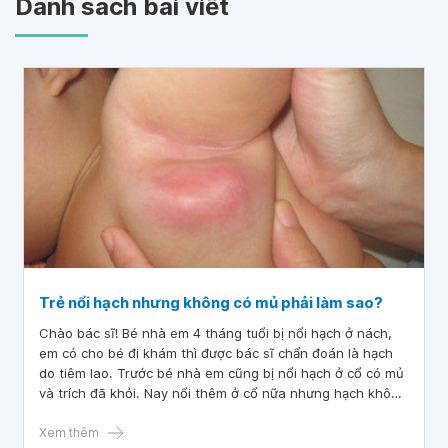
Danh sách bài viết
Trẻ nổi hạch nhưng không có mủ phải làm sao?
Chào bác sĩ! Bé nhà em 4 tháng tuổi bị nổi hạch ở nách,
em có cho bé đi khám thì được bác sĩ chẩn đoán là hạch
do tiêm lao. Trước bé nhà em cũng bị nổi hạch ở cổ có mủ
và trích đã khỏi. Nay nổi thêm ở cổ nữa nhưng hạch không
có dấu hiệu mủ. Vậy bác sĩ cho em hỏi trẻ nổi hạch nhưng
không có mủ phải làm sao?
Xem thêm