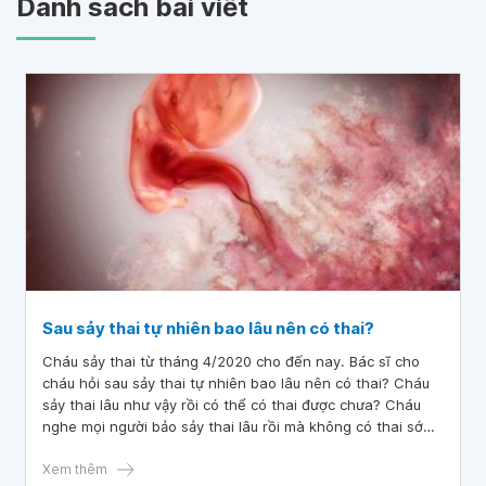
Danh sách bài viết
Sau sảy thai tự nhiên bao lâu nên có thai?
Cháu sảy thai từ tháng 4/2020 cho đến nay. Bác sĩ cho
cháu hỏi sau sảy thai tự nhiên bao lâu nên có thai? Cháu
sảy thai lâu như vậy rồi có thể có thai được chưa? Cháu
nghe mọi người bảo sảy thai lâu rồi mà không có thai sớm
thì sau này sẽ không có thể có con được, như vậy có đúng
không thưa bác sĩ?
Xem thêm