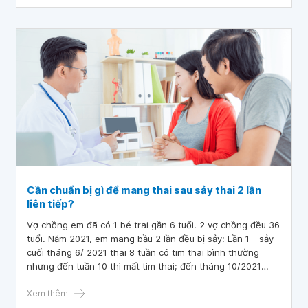
Cần chuẩn bị gì để mang thai sau sảy thai 2 lần
liên tiếp?
Vợ chồng em đã có 1 bé trai gần 6 tuổi. 2 vợ chồng đều 36
tuổi. Năm 2021, em mang bầu 2 lần đều bị sảy: Lần 1 - sảy
cuối tháng 6/ 2021 thai 8 tuần có tim thai bình thường
nhưng đến tuần 10 thì mất tim thai; đến tháng 10/2021
mang thai tiếp theo, thai hơn 6 tuần có tim thai đến gần
tuần 8 thì mất tim thai. Em chưa chích ngừa các virus cúm,
Xem thêm
Rubella,... Vậy bác sĩ cho em hỏi cần chuẩn bị gì để mang