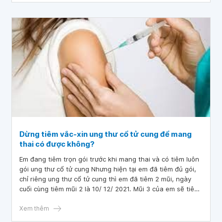
thai sau sảy thai 2 lần liên tiếp? Em cảm ơn bác sĩ.
Dừng tiêm vắc-xin ung thư cổ tử cung để mang
thai có được không?
Em đang tiêm trọn gói trước khi mang thai và có tiêm luôn
gói ung thư cổ tử cung Nhưng hiện tại em đã tiêm đủ gói,
chỉ riêng ung thư cổ tử cung thì em đã tiêm 2 mũi, ngày
cuối cùng tiêm mũi 2 là 10/ 12/ 2021. Mũi 3 của em sẽ tiêm
vào tháng 4. Vậy bác sĩ cho em hỏi dừng tiêm vắc-xin ung
thư cổ tử cung để mang thai có được không?
Xem thêm