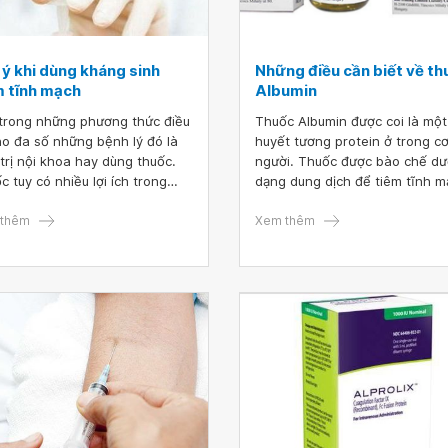
 ý khi dùng kháng sinh
Những điều cần biết về th
m tĩnh mạch
Albumin
trong những phương thức điều
Thuốc Albumin được coi là một 
cho đa số những bệnh lý đó là
huyết tương protein ở trong c
 trị nội khoa hay dùng thuốc.
người. Thuốc được bào chế dư
c tuy có nhiều lợi ích trong
dạng dung dịch để tiêm tĩnh 
 chữa lành bệnh tật nhưng bên
với 3 loại hàm lượng cơ bản, b
 đó nếu sử dụng thuốc không
thêm
gồm thuốc dạng hàm lượng 5%
Xem thêm
 cách và không hợp lý thì có
thuốc dạng hàm lượng 20% và
gây ra những tác hại cho cơ
thuốc dạng hàm lượng 25%.
người bệnh. Đặc biệt, đối với
g thuốc kháng sinh tiêm tĩnh
thì cần phải chú ý về vị trí
 tĩnh mạch, kỹ thuật tiêm, liều
c... để hạn chế những hậu quả
g mong muốn.