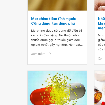
Morphine tiêm tĩnh mạch:
Nhữ
Công dụng, tác dụng phụ
khi
mạ
Morphine được sử dụng để điều trị
các cơn đau nặng. Nó thuộc nhóm
Morp
thuốc được gọi là thuốc giảm đau
giảm
opioid (chất gây nghiện). Nó hoạt
các 
động trong não để thay đổi cách
của thu
cơ thể bạn cảm nhận và phản ứng
Xem thêm
nhận
với cơn đau.
Xem 