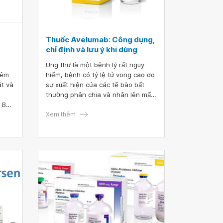
Thuốc Avelumab: Công dụng,
chỉ định và lưu ý khi dùng
Ung thư là một bệnh lý rất nguy
tiêm
hiểm, bệnh có tỷ lệ tử vong cao do
át và
sự xuất hiện của các tế bào bất
thường phân chia và nhân lên mất
 B
kiểm soát, từ đó xâm lấn các mô
máu
lành hoặc di căn đi xa. Hiện nay có
Xem thêm
iếu
rất nhiều nhóm thuốc điều trị ung
thư ra đời, trong đó có Avelumab.
Vậy Avelumab là thuốc gì?