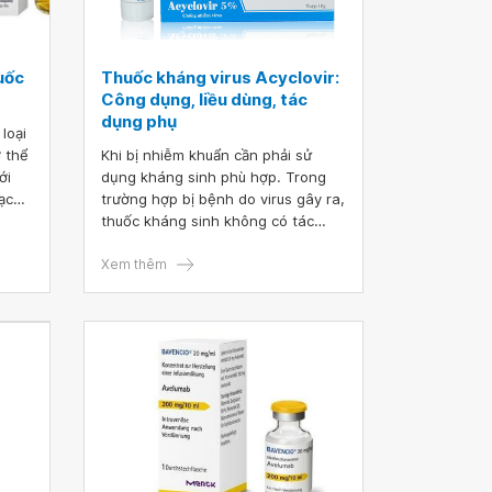
uốc
Thuốc kháng virus Acyclovir:
Công dụng, liều dùng, tác
dụng phụ
loại
ơ thể
Khi bị nhiễm khuẩn cần phải sử
ới
dụng kháng sinh phù hợp. Trong
mạch
trường hợp bị bệnh do virus gây ra,
ao
thuốc kháng sinh không có tác
,
dụng. Lúc này cần phải sử dụng
thuốc kháng virus. Acyclovir là một
Xem thêm
thuốc kháng virus được sử dụng
khá phổ biến.