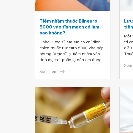
Tiêm nhầm thuốc Bilneuro
Lưu
5000 vào tĩnh mạch có làm
tiê
sao không?
Một 
Chào Dược sĩ! Mẹ em có chỉ định
trị 
chích thuốc Bilneuro 5000 vào bắp
điều
nhưng Dược sĩ lại tiêm nhầm vào
Thuố
tĩnh mạch 1 phần lọ nên em đang
việc
rất lo lắng. Vậy bác sĩ cho em hỏi,
cạnh
Xem 
tiêm nhầm thuốc Bilneuro 5000 vào
Xem thêm
đúng
tĩnh mạch có làm sao không? Mong
thể 
dược sĩ tư vấn và giải đáp. Em xin
thể 
chân thành cảm ơn!
nhữn
mạch 
tiêm
thuố
khôn