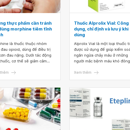
ng thực phẩm cần tránh
Thuốc Alprolix Vial: Công
 dùng morphine tiêm tĩnh
dụng, chỉ định và lưu ý khi
ch
dùng
hine là thuốc thuộc nhóm
Alprolix Vial là một loại thuốc 
 đau opioid, dùng để điều trị
được sử dụng để giúp kiểm so
cơn đau nặng. Dưới tác động
ngăn ngừa chảy máu ở những
ốc, cơ thể sẽ giảm cảm
người mắc bệnh máu khó đông
 và phản ứng với cơn đau.
hay bệnh ưa chảy máu. Bệnh 
thêm
khó đông B còn được gọi là th
Xem thêm
hụt yếu tố IX bẩm sinh.