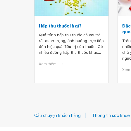
Hấp thu thuốc là gì?
Đặc
qua
Quá trình hấp thu thuốc có vai trò
rất quan trọng, ảnh hưởng trực tiếp
Trên
đến hiệu quả điều trị của thuốc. Có
nhiề
nhiều đường hấp thu thuốc khác
chủ 
nhau, theo đó mỗi đường hấp thu
ngườ
thuốc đều có ưu và nhược điểm
Xem thêm
nhiê
riêng.
nhiê
Xem 
tiêu
điểm
lưu 
nhất
Câu chuyện khách hàng
Thông tin sức khỏe