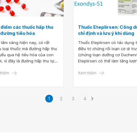
 điểm các thuốc hấp thu
Thuốc Eteplirsen: Công d
 đường tiêu hóa
chỉ định và lưu ý khi dùng
 lâm sàng hiện nay, có rất
Thuốc Eteplirsen có tác dụng 
u loại thuốc mà đường hấp thu
điều trị chứng rối loạn cơ di tr
yếu qua hệ tiêu hóa của con
(chứng loạn dưỡng cơ Duchenn
i, vì đây là đường hấp thu tự
Eteplirsen có thể làm tăng lượ
n và dễ sử dụng nhất. Tuy
dystrophin trong cơ thể và đư
n, hấp thu thuốc qua đường
thêm
dụng bằng đường tiêm tĩnh m
Xem thêm
 hóa cũng có một số ưu, nhược
theo chỉ dẫn của bác sĩ.
 nhất định mà người bệnh cần
ý để sử dụng thuốc hiệu quả
 có thể.
1
2
3
4