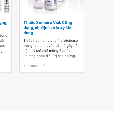
ụng,
Thuốc Zemaira Vial: Công
dụng, chỉ định và lưu ý khi
dùng
trong
uyền
Thiếu hụt men alpha-1 proteinase
e).
mang tính di truyền có thể gây nên
ng
bệnh lý khí phế thũng ở phổi.
ợc sử
Phương pháp điều trị cho những
ạch
người bệnh này là cần bổ sung
lượng men thiếu hụt thông qua sản
Xem thêm
phẩm Zemaira Vial. Vậy thuốc
Zemaira có công dụng và cách sử
dụng như thế nào?